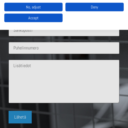
No, adjust
Deny
Accept