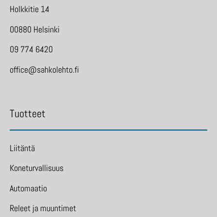
Holkkitie 14
00880 Helsinki
09 774 6420
office@sahkolehto.fi
Tuotteet
Liitäntä
Koneturvallisuus
Automaatio
Releet ja muuntimet