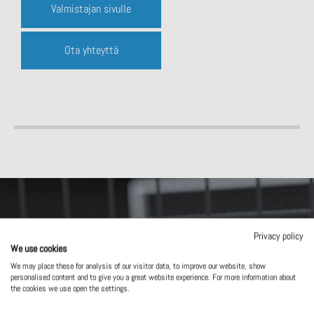
Valmistajan sivulle
Ota yhteyttä
Ota yhteyttä
Privacy policy
We use cookies
Mistä ratkaisusta olet kiinnostunut?
We may place these for analysis of our visitor data, to improve our website, show
personalised content and to give you a great website experience. For more information about
the cookies we use open the settings.