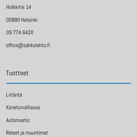
Holkkitie 14
00880 Helsinki
09 774 6420
office@sahkolehto.fi
Tuotteet
Liitäntä
Koneturvallisuus
Automaatio
Releet ja muuntimet