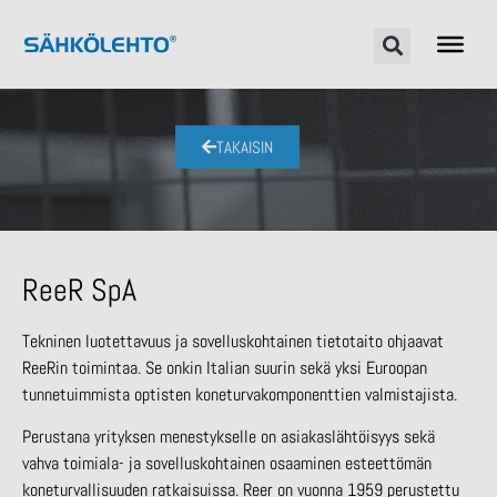
TAKAISIN
ReeR SpA
Tekninen luotettavuus ja sovelluskohtainen tietotaito ohjaavat
ReeRin toimintaa. Se onkin Italian suurin sekä yksi Euroopan
tunnetuimmista optisten koneturvakomponenttien valmistajista.
Perustana yrityksen menestykselle on asiakaslähtöisyys sekä
vahva toimiala- ja sovelluskohtainen osaaminen esteettömän
koneturvallisuuden ratkaisuissa. Reer on vuonna 1959 perustettu