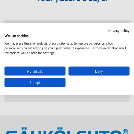
Privacy policy
Perustettu
1959
We use cookies
Yhteistyön alkamisvuosi
2007
We may place these for analysis of our visitor data, to improve our website, show
personalised content and to give you a great website experience. For more information about
Päätoimipaikka
Torino, Italia
the cookies we use open the settings.
Tuotanto
Italia
Verkosto
Edustettuna koko maailmassa
No, adjust
Deny
Tyontekijoita
200
Accept
Verkkosivusto
https://reersafety.com