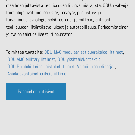
maailman johtavista teollisuuden liitinvalmistajista. ODU:n vahvoja
toimialoja ovat mm. energia-, terveys-, puolustus- ja
turvallisuusteknologia sekä testaus- ja mittaus, erilaiset
teollisuuden liitäntäsovellukset ja autoteollisuus. Perheomisteinen
yritys on taloudellisesti riippumaton.
Toimittaa tuotteita:
ODU-MAC modulaariset suorakaideliittimet
ODU AMC Militaryliittimet
ODU yksittäiskontaktit
ODU Pikalukitteiset pistokeliittimet
Valmiit kaapelisarjat
Asiakaskohtaiset erikoisliittimet
Päämiehen kotisivut