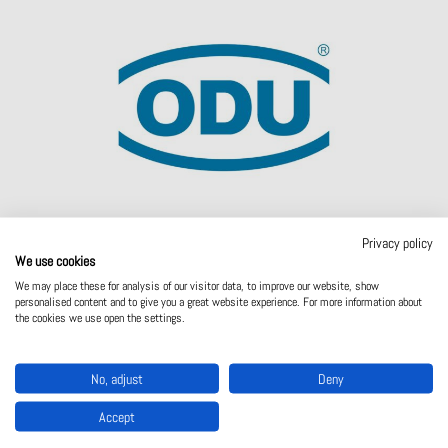
Privacy policy
We use cookies
We may place these for analysis of our visitor data, to improve our website, show
personalised content and to give you a great website experience. For more information about
the cookies we use open the settings.
Perustettu
1942
Yhteistyön alkamisvuosi
1977
No, adjust
Deny
Päätoimipaikka
Mühldorf am Inn, Saksa
Accept
Saksa, Romania, USA, Kiina