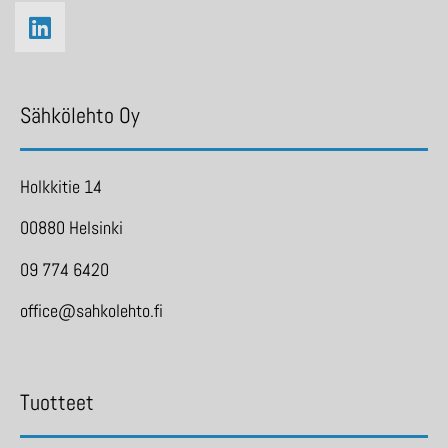
Sähkölehto Oy
Holkkitie 14
00880 Helsinki
09 774 6420
office@sahkolehto.fi
Tuotteet