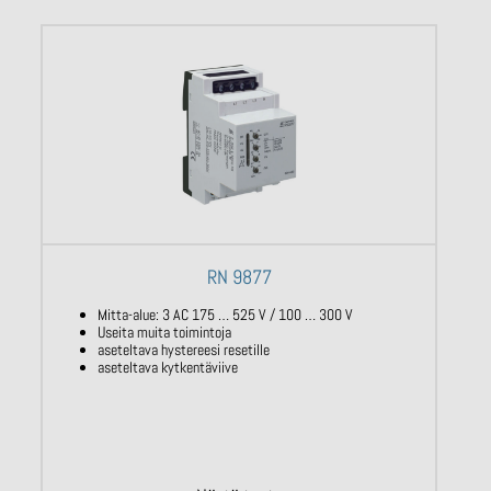
RN 9877
Mitta-alue: 3 AC 175 … 525 V / 100 … 300 V
Useita muita toimintoja
aseteltava hystereesi resetille
aseteltava kytkentäviive