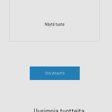
Näytä tuote
Ota yhteyttä
Uusimpia tuotteita