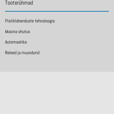
Tooterühmad
Pistiklahenduste tehnoloogia
Masina ohutus
Automaatika
Releed ja muundurid