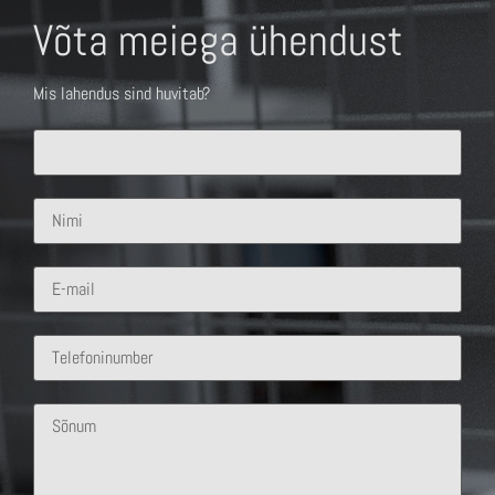
Võta meiega ühendust
Mis lahendus sind huvitab?