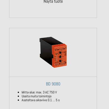
Näytä tuote
BD 9080
Mitta-alue: max. 3 AC 750 V
Useita muita toimintoja
Aseteltava aikaviive 0.1 … 5 s