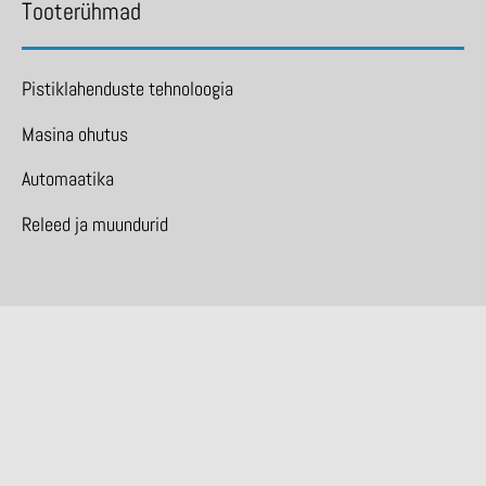
Tooterühmad
Pistiklahenduste tehnoloogia
Masina ohutus
Automaatika
Releed ja muundurid