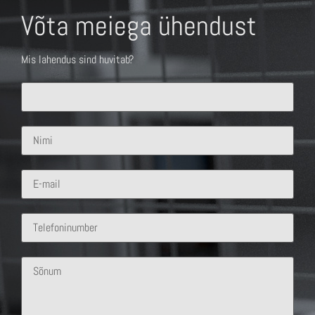
Võta meiega ühendust
Mis lahendus sind huvitab?