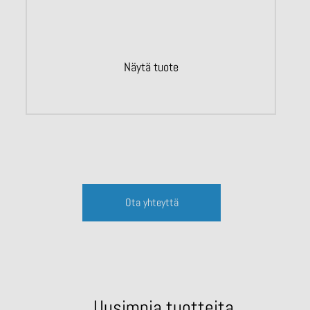
Näytä tuote
Ota yhteyttä
Uusimpia tuotteita