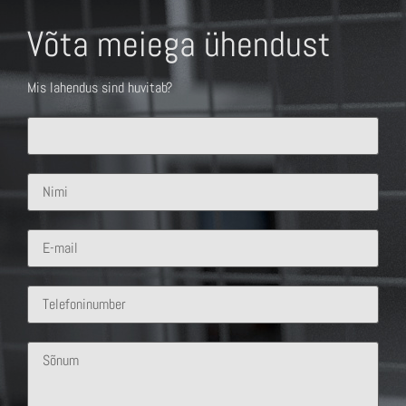
Võta meiega ühendust
Mis lahendus sind huvitab?