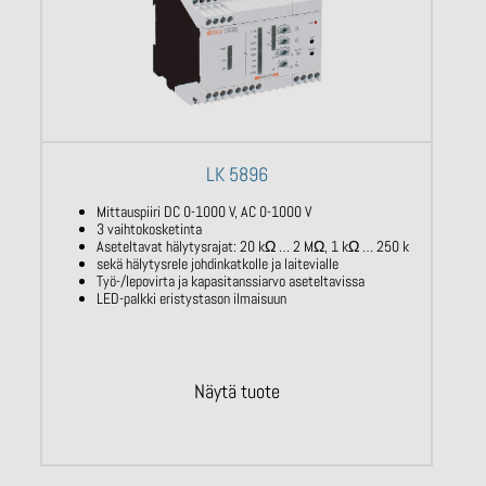
LK 5896
Mittauspiiri DC 0-1000 V, AC 0-1000 V
3 vaihtokosketinta
Aseteltavat hälytysrajat: 20 kΩ … 2 MΩ, 1 kΩ … 250 k
sekä hälytysrele johdinkatkolle ja laitevialle
Työ-/lepovirta ja kapasitanssiarvo aseteltavissa
LED-palkki eristystason ilmaisuun
Näytä tuote