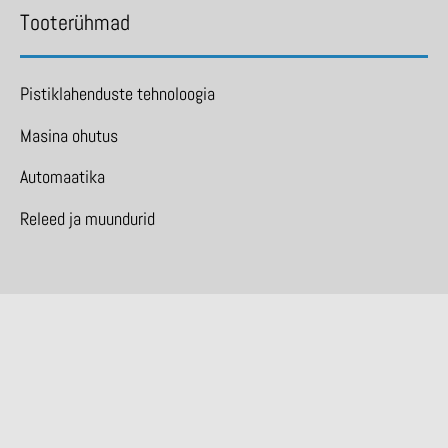
Tooterühmad
Pistiklahenduste tehnoloogia
Masina ohutus
Automaatika
Releed ja muundurid