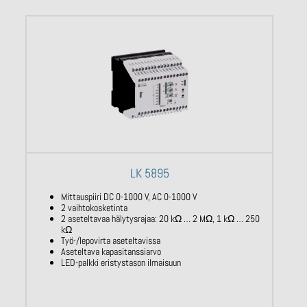
LK 5895
Mittauspiiri DC 0-1000 V, AC 0-1000 V
2 vaihtokosketinta
2 aseteltavaa hälytysrajaa: 20 kΩ … 2 MΩ, 1 kΩ … 250
kΩ
Työ-/lepovirta aseteltavissa
Aseteltava kapasitanssiarvo
LED-palkki eristystason ilmaisuun