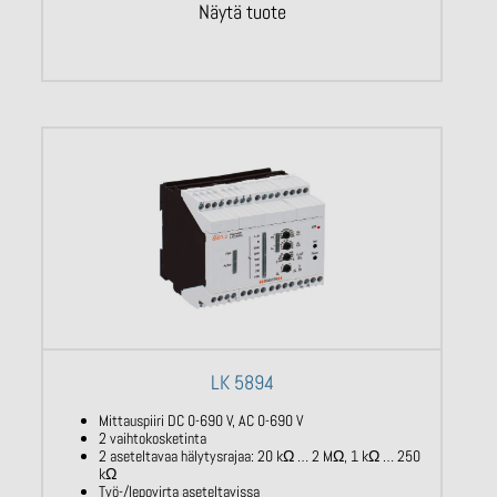
Näytä tuote
LK 5894
Mittauspiiri DC 0-690 V, AC 0-690 V
2 vaihtokosketinta
2 aseteltavaa hälytysrajaa: 20 kΩ … 2 MΩ, 1 kΩ … 250
kΩ
Työ-/lepovirta aseteltavissa