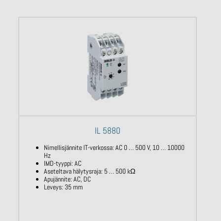
IL 5880
Nimellisjännite IT-verkossa: AC 0 … 500 V,
10 … 10000
Hz
IMD-tyyppi: AC
Aseteltava hälytysraja: 5 … 500
kΩ
Apujännite: AC, DC
Leveys: 35 mm