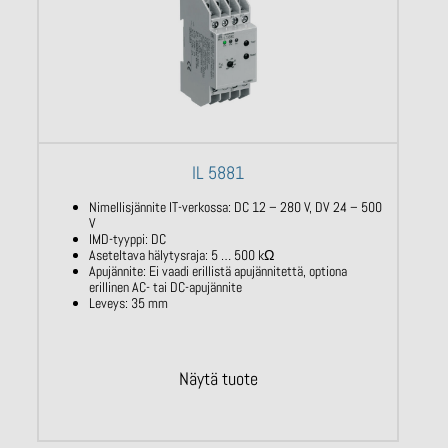
IL 5881
Nimellisjännite IT-verkossa: DC 12 – 280 V,
DV 24 – 500
V
IMD-tyyppi: DC
Aseteltava hälytysraja: 5 … 500
kΩ
Apujännite: Ei vaadi erillistä apujännitettä,
optiona
erillinen AC- tai DC-apujännite
Leveys: 35 mm
Näytä tuote