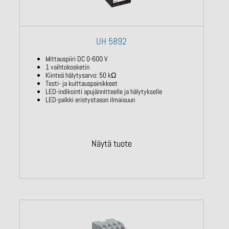
UH 5892
Mittauspiiri DC 0-600 V
1 vaihtokosketin
Kiinteä hälytysarvo: 50 kΩ
Testi- ja kuittauspainikkeet
LED-indikointi apujännitteelle ja hälytykselle
LED-palkki eristystason ilmaisuun
Näytä tuote