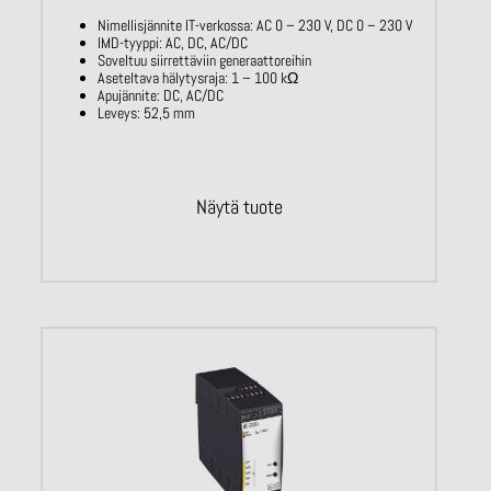
Nimellisjännite IT-verkossa: AC 0 – 230
V, DC 0 – 230 V
IMD-tyyppi: AC, DC, AC/DC
Soveltuu siirrettäviin generaattoreihin
Aseteltava hälytysraja: 1 – 100
kΩ
Apujännite: DC, AC/DC
Leveys: 52,5 mm
Näytä tuote