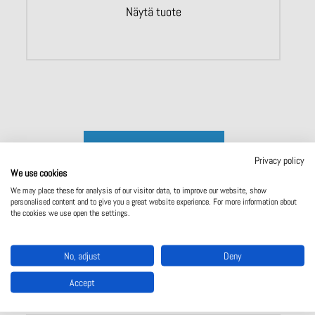
Näytä tuote
Ota yhteyttä
Privacy policy
We use cookies
We may place these for analysis of our visitor data, to improve our website, show
personalised content and to give you a great website experience. For more information about
the cookies we use open the settings.
Uusimpia tuotteita
No, adjust
Deny
Accept