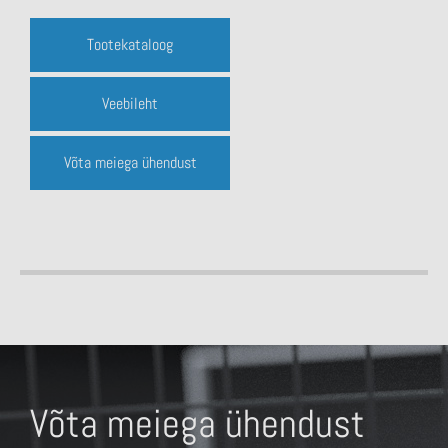
Tootekataloog
Veebileht
Võta meiega ühendust
Võta meiega ühendust