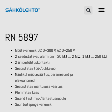
RN 5897
Mõõtevahemik DC 0–300 V, AC 0–250 V
2 seadistatavat alarmipiiri: 20 kΩ … 2 MΩ, 1 kΩ … 250 kΩ
2 ümberlülituskontakti
Seadistatav töö-/puhkevool
Näidikul mõõteväärtus, parameetrid ja
olekuandmed
Seadistatav mahtuvuse väärtus
Plommitav kaas
Sisend testimis-/lähtestusnupule
Suur toitepinge vahemik