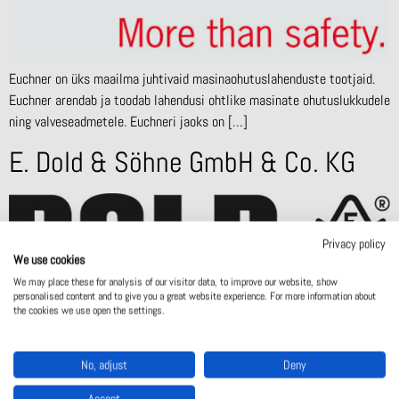
Euchner on üks maailma juhtivaid masinaohutuslahenduste tootjaid.
Euchner arendab ja toodab lahendusi ohtlike masinate ohutuslukkudele
ning valveseadmetele. Euchneri jaoks on […]
E. Dold & Söhne GmbH & Co. KG
Privacy policy
We use cookies
We may place these for analysis of our visitor data, to improve our website, show
E. Dold & Söhne GmbH & Co. KG arendab ja toodab kõrgekvaliteedilisi
personalised content and to give you a great website experience. For more information about
the cookies we use open the settings.
tooteid ning valmis terviklahendusi ohutuks automatiseerimiseks ja
seadmete […]
No, adjust
Deny
ASO GmbH
Accept