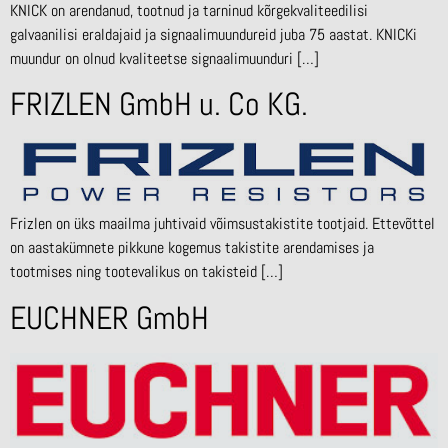
KNICK on arendanud, tootnud ja tarninud kõrgekvaliteedilisi
galvaanilisi eraldajaid ja signaalimuundureid juba 75 aastat. KNICKi
muundur on olnud kvaliteetse signaalimuunduri […]
FRIZLEN GmbH u. Co KG.
Frizlen on üks maailma juhtivaid võimsustakistite tootjaid. Ettevõttel
on aastakümnete pikkune kogemus takistite arendamises ja
tootmises ning tootevalikus on takisteid […]
EUCHNER GmbH