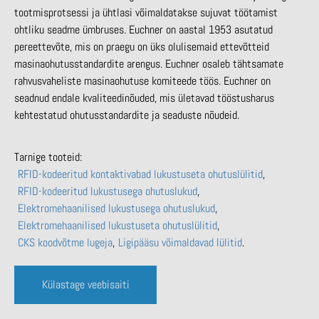
tootmisprotsessi ja ühtlasi võimaldatakse sujuvat töötamist
ohtliku seadme ümbruses. Euchner on aastal 1953 asutatud
pereettevõte, mis on praegu on üks olulisemaid ettevõtteid
masinaohutusstandardite arengus. Euchner osaleb tähtsamate
rahvusvaheliste masinaohutuse komiteede töös. Euchner on
seadnud endale kvaliteedinõuded, mis ületavad tööstusharus
kehtestatud ohutusstandardite ja seaduste nõudeid.
Tarnige tooteid:
RFID-kodeeritud kontaktivabad lukustuseta ohutuslülitid
RFID-kodeeritud lukustusega ohutuslukud
Elektromehaanilised lukustusega ohutuslukud
Elektromehaanilised lukustuseta ohutuslülitid
CKS koodvõtme lugeja
Ligipääsu võimaldavad lülitid
Külastage veebisaiti