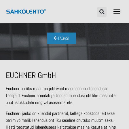
TAGASI
EUCHNER GmbH
Euchner on üks maailma juhtivaid masinaohutuslahenduste
tootjaid. Euchner arendab ja toodab lahendusi ohtlike masinate
ohutuslukkudele ning valveseadmetele.
Euchneri jaoks on kliendid partnerid, kellega koostöös leitakse
parim võimalik lahendus ohtliku seadme ohutuks muutmiseks.
Hästi teostatud lahendusega kaitstakse masina kasutajat ning