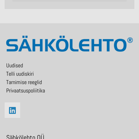
Uudised
Telli uudiskiri
Tarnimise reeglid
Privaatsuspoliitika
Sähkölehto OÜ