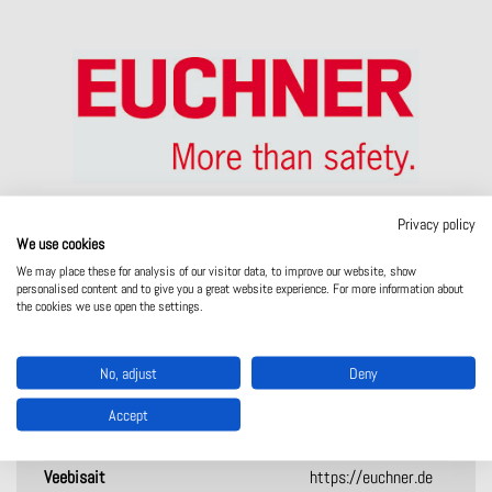
Privacy policy
We use cookies
Asutatud
1953
We may place these for analysis of our visitor data, to improve our website, show
personalised content and to give you a great website experience. For more information about
Alates aastast partnerlus
1994
the cookies we use open the settings.
Peakontor
Stuttgart, Saksa
Tootmiskohad
Saksa
No, adjust
Deny
Võrk
Esindatud kogu maailmas
Accept
Töötajad
800
Veebisait
https://euchner.de