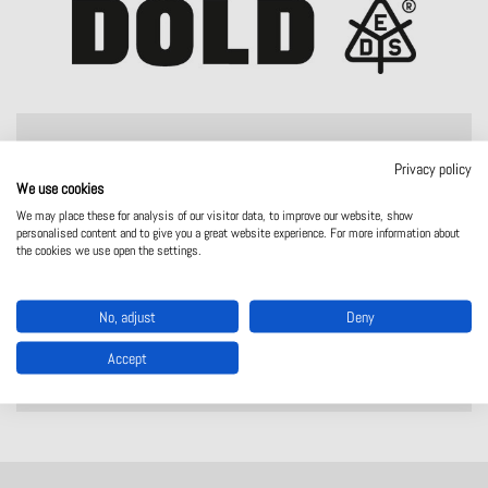
Asutatud
1928
Privacy policy
We use cookies
Alates aastast partnerlus
1970
We may place these for analysis of our visitor data, to improve our website, show
Peakontor
Furtwangen, Saksa
personalised content and to give you a great website experience. For more information about
the cookies we use open the settings.
Tootmiskohad
Saksa
Võrk
Esindatud kogu maailmas
No, adjust
Deny
Töötajad
400
Accept
Veebisait
https://dold.com