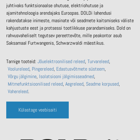
juhtivaks funktsionaalse ohutuse, elektriohutuse ja
ajamitehnoloogia arendajaks Euroopas. DOLDi lahendusi
rakendatakse inimeste, masinate või seadmete kaitsmiseks väliste
kahjustuste eest ja protsessi tootlikkuse parandamiseks. Dold on
rahvusvaheliselt tegutsev pereettevõte, mille peakontor asub
Saksamaal Furtwangenis, Schwarzwaldi mäestikus.
Tarnige tooteid:
Jõuelektroonilised releed
Turvareleed
Voolureleed
Pingereleed
Edastusvõtmete süsteem
Võrgu jälgimine
Isolatsiooni jälgimisseadmed
Mitmefunktsioonilised releed
Aegreleed
Seadme korpused
Vahereleed
Külastage veebisaiti