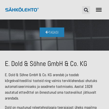
TAGASI
E. Dold & Söhne GmbH & Co. KG
E. Dold & Söhne GmbH & Co. KG arendab ja toodab
kõrgekvaliteedilisi tooteid ning valmis terviklahendusi ohutuks
automatiseerimiseks ja seadmete tootmiseks. Aastal 1928
asutatud ettevõttel on õnnestunud oma tootevalikut jätkuvalt
arendada.
Dold on muutunud releetehnoloogia teerajajast üheks maailma