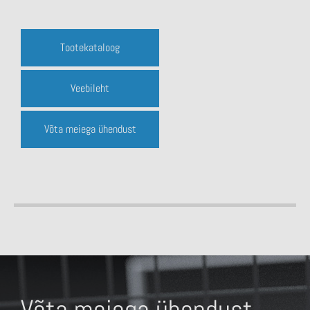
Tootekataloog
Veebileht
Võta meiega ühendust