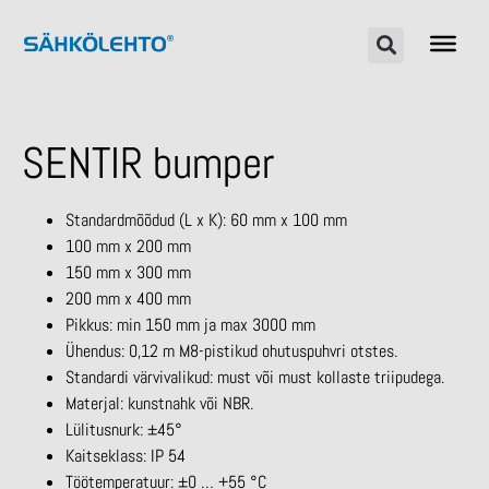
SENTIR bumper
Standardmõõdud (L x K): 60 mm x 100 mm
100 mm x 200 mm
150 mm x 300 mm
200 mm x 400 mm
Pikkus: min 150 mm ja max 3000 mm
Ühendus: 0,12 m M8-pistikud ohutuspuhvri otstes.
Standardi värvivalikud: must või must kollaste triipudega.
Materjal: kunstnahk või NBR.
Lülitusnurk: ±45°
Kaitseklass: IP 54
Töötemperatuur: ±0 … +55 °C