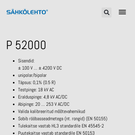
P 52000
Sisendid:
± 100 V … ± 4200 V DC
unipolar/bipolar
Täpsus: 0,1% (0.5 R)
Testpinge: 18 kV AC
Eralduspinge: 4,8 kV AC/DC
Abipinge: 20 … 253 V AC/DC
Valida kalibreeritud mõõtevahemikud
Sobib rööbasseadmetega (nt. rongid) (EN 50155)
Tulekaitse vastab HL3 standardile EN 45545-2
Puutekaitse vastab standardile EN 50153