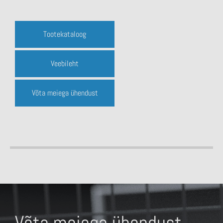
Tootekataloog
Veebileht
Võta meiega ühendust