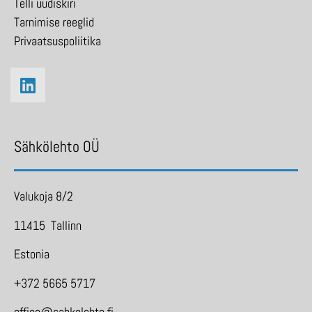
Telli uudiskiri
Tarnimise reeglid
Privaatsuspoliitika
Sähkölehto OÜ
Valukoja 8/2
11415 Tallinn
Estonia
+372 5665 5717
office@sahkolehto.fi