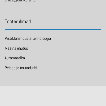
Tooterühmad
Pistiklahenduste tehnoloogia
Masina ohutus
Automaatika
Releed ja muundurid