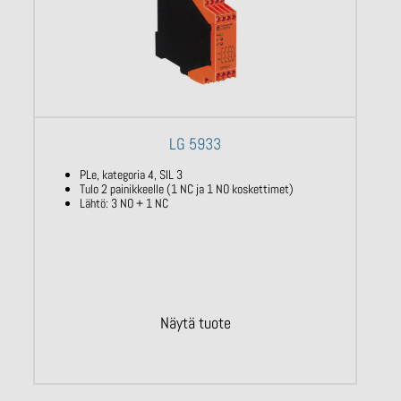
LG 5933
PLe, kategoria 4, SIL 3
Tulo 2 painikkeelle (1 NC ja 1 NO koskettimet)
Lähtö: 3 NO + 1 NC
Näytä tuote