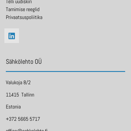
Telli uudiskiri
Tarnimise reeglid
Privaatsuspoliitika
Sähkölehto OÜ
Valukoja 8/2
11415 Tallinn
Estonia
+372 5665 5717
office@sahkolehto.fi