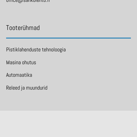
Tooterühmad
Pistiklahenduste tehnoloogia
Masina ohutus
Automaatika
Releed ja muundurid