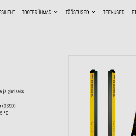
ESILEHT
TOOTERÜHMAD
TÖÖSTUSED
TEENUSED
E
se jälgimiseks
ga (OSSD)
55 °C