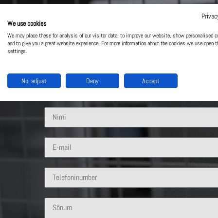
Privac
We use cookies
Võta meiega ühendust
We may place these for analysis of our visitor data, to improve our website, show personalised c
and to give you a great website experience. For more information about the cookies we use open t
settings.
Mis lahendus sind huvitab?
No, adjust
Deny
Accept