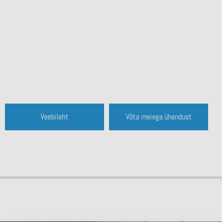
Veebileht
Võta meiega ühendust