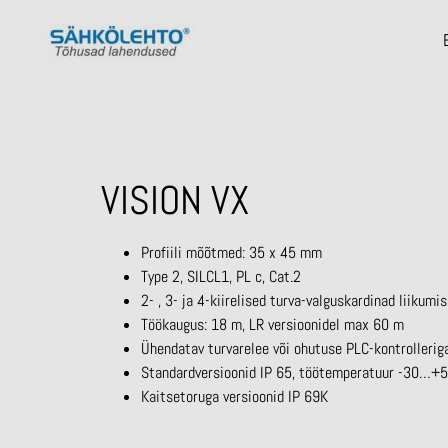
VISION VX
Profiili mõõtmed: 35 x 45 mm
Type 2, SILCL1, PL c, Cat.2
2- , 3- ja 4-kiirelised turva-valguskardinad liikumi
Töökaugus: 18 m, LR versioonidel max 60 m
Ühendatav turvarelee või ohutuse PLC-kontrolleri
Standardversioonid IP 65, töötemperatuur -30…+
Kaitsetoruga versioonid IP 69K