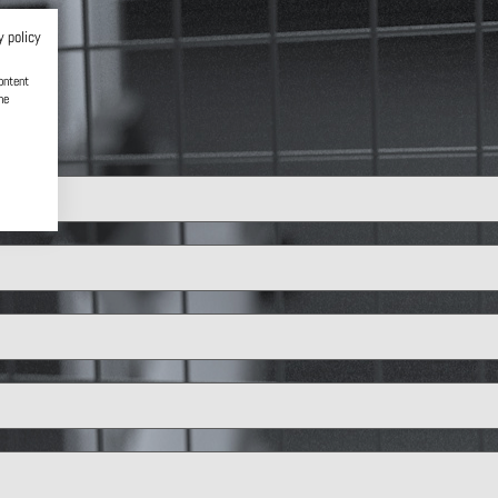
y policy
ontent
he