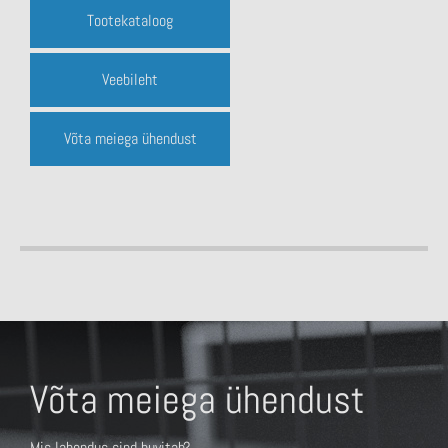
Tootekataloog
Veebileht
Võta meiega ühendust
Võta meiega ühendust
Mis lahendus sind huvitab?