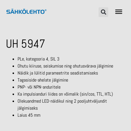
UH 5947
PLe, kategooria 4, SIL 3
Ohutu kiiruse, seiskumise ning ohutusvärava jälgimine
Näidik ja lülitid parameetrite seadistamiseks
Tagasiside-ahelate jälgimine
PNP- või NPN-anduritele
Ka impulsianduri liides on võimalik (sin/cos, TTL, HTL)
Olekuandmed LED-näidikul ning 2 pooljuhtväljundit
jälgimiseks
Laius 45 mm