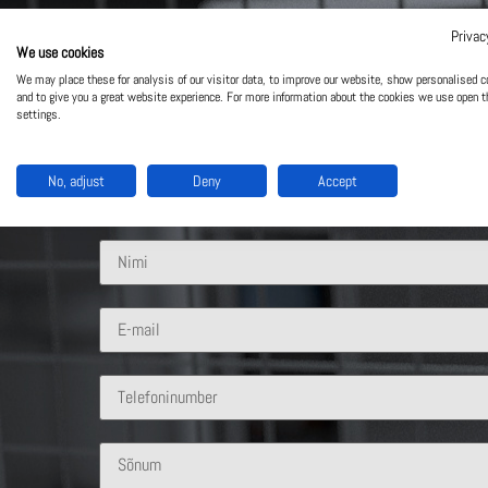
Privac
We use cookies
Võta meiega ühendust
We may place these for analysis of our visitor data, to improve our website, show personalised c
and to give you a great website experience. For more information about the cookies we use open t
settings.
Mis lahendus sind huvitab?
No, adjust
Deny
Accept