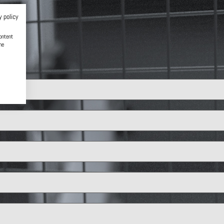
y policy
ontent
he