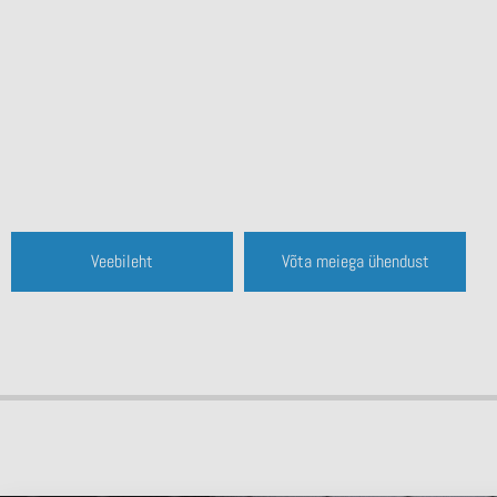
Veebileht
Võta meiega ühendust