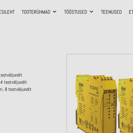
ESILEHT
TOOTERÜHMAD
TÖÖSTUSED
TEENUSED
E
testväljundit
4 testväljundit
i, 8 testväljundit