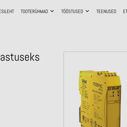
ESILEHT
TOOTERÜHMAD
TÖÖSTUSED
TEENUSED
E
dastuseks