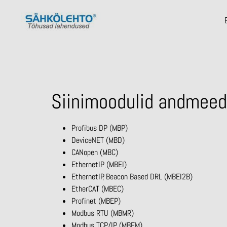
Siinimoodulid andmee
Profibus DP (MBP)
DeviceNET (MBD)
CANopen (MBC)
EthernetIP (MBEI)
EthernetIP, Beacon Based DRL (MBEI2B)
EtherCAT (MBEC)
Profinet (MBEP)
Modbus RTU (MBMR)
Modbus TCP/IP (MBEM)