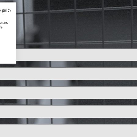
y policy
ontent
he