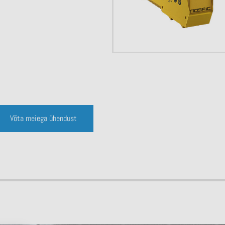
Võta meiega ühendust