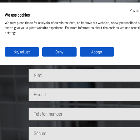
Privac
We use cookies
Võta meiega ühendust
We may place these for analysis of our visitor data, to improve our website, show personalised c
and to give you a great website experience. For more information about the cookies we use open t
settings.
Mis lahendus sind huvitab?
No, adjust
Deny
Accept