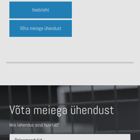
Veebileht
Võta meiega ühendust
Võta meiega ühendust
Mis lahendus sind huvitab?