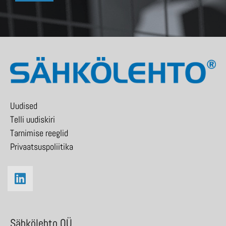
Uudised
Telli uudiskiri
Tarnimise reeglid
Privaatsuspoliitika
Sähkölehto OÜ