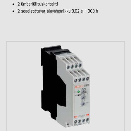
2 ümberlülituskontakti
2 seadistatavat ajavahemikku 0,02 s – 300 h