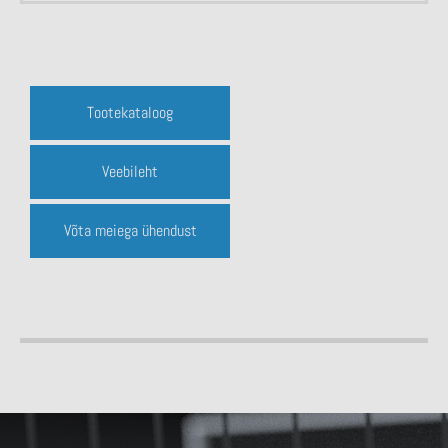
Tootekataloog
Veebileht
Võta meiega ühendust