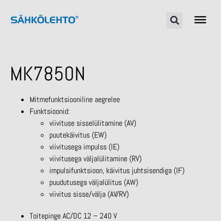
MK7850N
Mitmefunktsiooniline aegrelee
Funktsioonid:
viivituse sisselülitamine (AV)
puutekäivitus (EW)
viivitusega impulss (IE)
viivitusega väljalülitamine (RV)
impulsifunktsioon, käivitus juhtsisendiga (IF)
puudutusega väljalülitus (AW)
viivitus sisse/välja (AV/RV)
Toitepinge AC/DC 12 – 240 V