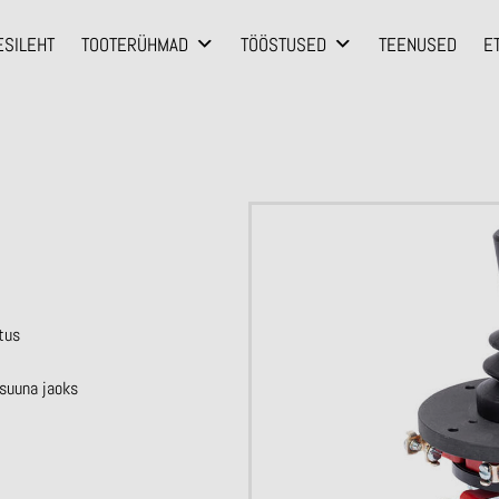
ESILEHT
TOOTERÜHMAD
TÖÖSTUSED
TEENUSED
E
tus
ssuuna jaoks