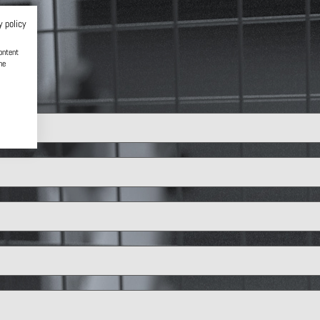
y policy
ontent
he