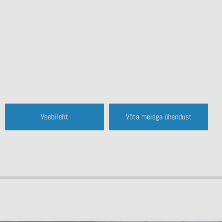
Veebileht
Võta meiega ühendust