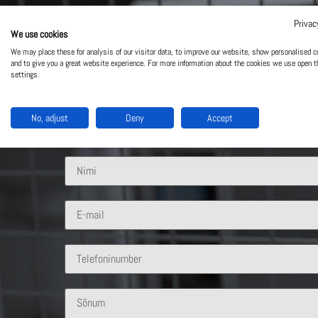
Privac
We use cookies
Võta meiega ühendust
We may place these for analysis of our visitor data, to improve our website, show personalised c
and to give you a great website experience. For more information about the cookies we use open t
settings.
Mis lahendus sind huvitab?
No, adjust
Deny
Accept