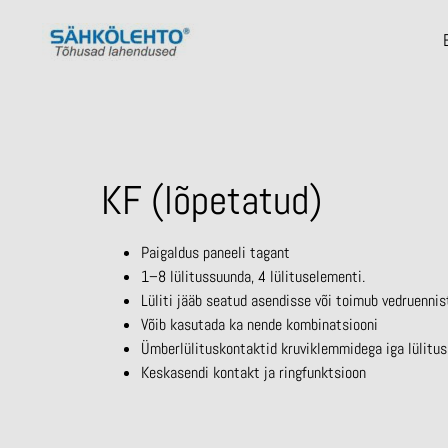
KF (lõpetatud)
Paigaldus paneeli tagant
1–8 lülitussuunda, 4 lülituselementi.
Lüliti jääb seatud asendisse või toimub vedruennis
Võib kasutada ka nende kombinatsiooni
Ümberlülituskontaktid kruviklemmidega iga lülitu
Keskasendi kontakt ja ringfunktsioon