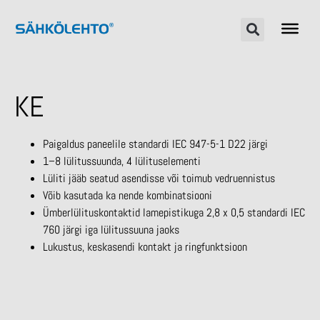
KE
Paigaldus paneelile standardi IEC 947-5-1 D22 järgi
1–8 lülitussuunda, 4 lülituselementi
Lüliti jääb seatud asendisse või toimub vedruennistus
Võib kasutada ka nende kombinatsiooni
Ümberlülituskontaktid lamepistikuga 2,8 x 0,5 standardi IEC
760 järgi iga lülitussuuna jaoks
Lukustus, keskasendi kontakt ja ringfunktsioon