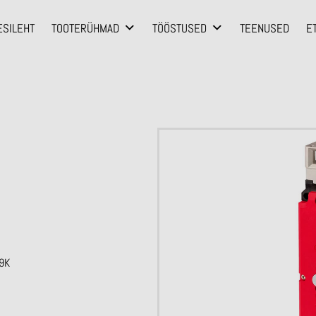
ESILEHT
TOOTERÜHMAD
TÖÖSTUSED
TEENUSED
E
69K