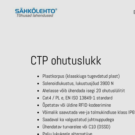
CTP ohutuslukk
Plastkorpus (klaaskiuga tugevdatud plast)
Solenoidlukustus, lukustusjõud 3900 N
Ahelasse võib ühendada isegi 20 ohutuslülitit
Cat4 / PL e, EN ISO 13849-1 standard
Õpetatav või üldine RFID-kodeerimine
Võimalik saavutada vee-ja tolmukindluse klass IP
Saadaval ka valgustatud juhtnuppudega
Ühendatav turvarelee või C10 (OSSD)
Palju lukukeele alternatiive