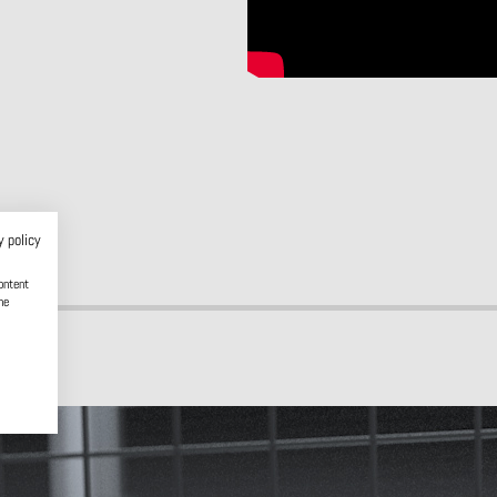
y policy
ontent
he