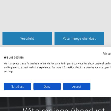
Veebileht
Võta meiega ühendust
Privac
We use cookies
We may place these for analysis of our visitor data, to improve our website, show personalised c
and to give you a great website experience. For more information about the cookies we use open t
settings.
No, adjust
Deny
Accept