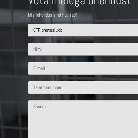
Võta meiega ühendust
Mis lahendus sind huvitab?