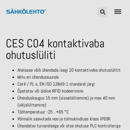
CES C04 kontaktivaba
ohutuslüliti
Ahelasse võib ühendada isegi 20 kontaktivaba ohutuslülitit
Mitu eri ühendussuunda
Cat4 / PL e, EN ISO 13849-1 standardi järgi
Õpetatav või üldine RFID-kodeerimine
Ühenduskaugus 15 mm (sisselülitamine) ja max 40 mm
(väljalülitamine)
Töötemperatuur -25…+65 °C
Võimalik saavutada vee-ja tolmukindluse klass IP69K
Ühendatav turvareleega või otse ohutuse PLC-kontrolleriga