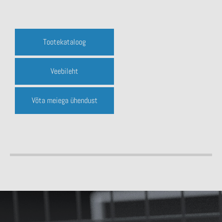
Tootekataloog
Veebileht
Võta meiega ühendust