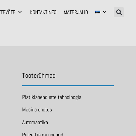
TTEVÕTE
KONTAKTINFO
MATERJALID
Tooterühmad
Pistiklahenduste tehnoloogia
Masina ohutus
Automaatika
Releed ja muundurid