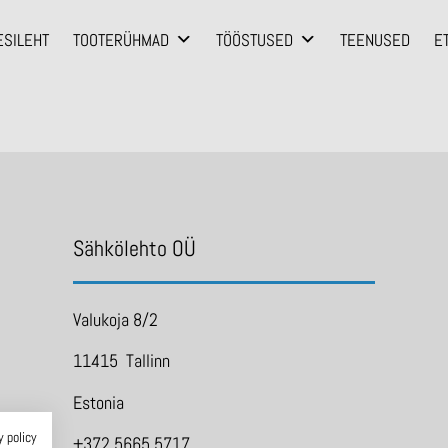
ESILEHT
TOOTERÜHMAD
TÖÖSTUSED
TEENUSED
E
Sähkölehto OÜ
Valukoja 8/2
11415 Tallinn
Estonia
y policy
+372 5665 5717