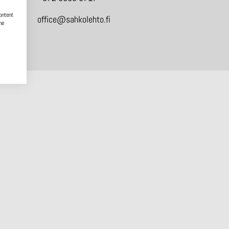
ontent
office@sahkolehto.fi
he