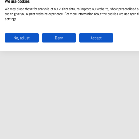
We use cookies
We may place these for analysis of our visitor data, to improve our website, show personalised c
and to give you a great website experience. For more information about the cookies we use open t
settings.
No, adjust
Deny
Accept