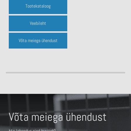
Tootekataloog
Veebileht
Võta meiega ühendust
Võta meiega ühendust
Mis lahendus sind huvitab?