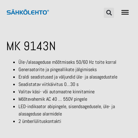
MK 9143N
Üle-/alasageduse mõõtmiseks 50/60 Hz toite korral
Generaatorite ja pingeallikate jälgimiseks
Eraldi seadistused ja väljundid üle- ja alasagedustele
Seadistatav viitkäivitus 0…30 s
Valitav käsi- või automaatne kinnitamine
Mõõtevahemik AC 40 … 550V pingele
LED-indikaator abipingele, sisendsagedusele, üle- ja
alasageduse alarmidele
2 ümberlülituskontakti